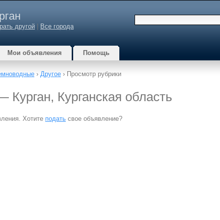
рган
рать другой
|
Все города
Мои объявления
Помощь
земноводные
›
Другое
› Просмотр рубрики
 — Курган, Курганская область
вления. Хотите
подать
свое объявление?