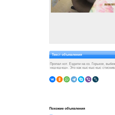
Текст объявления
Пропал кот. Ездили на оз. Горькое, выб
«кш-кш-кш». Это как кыс-кыс-кыс стискив
Похожие объявления