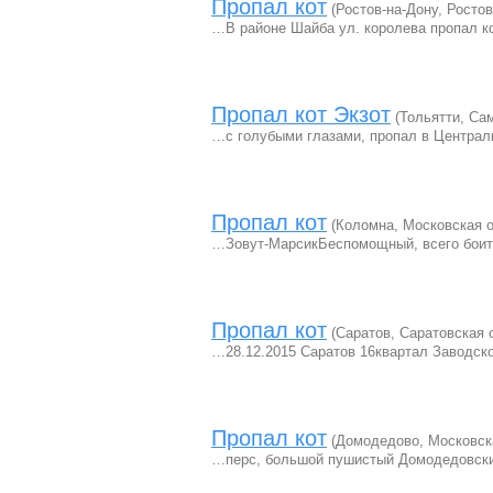
Пропал кот
(Ростов-на-Дону, Ростов
…В районе Шайба ул. королева пропал ко
Пропал кот Экзот
(Тольятти, Са
…с голубыми глазами, пропал в Централь
Пропал кот
(Коломна, Московская о
…Зовут-МарсикБеспомощный, всего боитс
Пропал кот
(Саратов, Саратовская 
…28.12.2015 Саратов 16квартал Заводск
Пропал кот
(Домодедово, Московск
…перс, большой пушистый Домодедовски