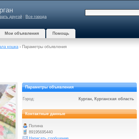
рган
рать другой
|
Все города
Мои объявления
Помощь
ала кошка
› Параметры объявления
Параметры объявления
Город:
Курган, Курганская область
Контактные данные
Полина
89195695440
Написать сообщение