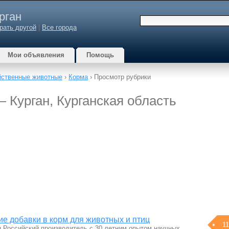
рган
рать другой
|
Все города
Мои объявления
Помощь
йственные животные
›
Корма
› Просмотр рубрики
— Курган, Курганская область
ие добавки в корм для животных и птиц
11
 Российский производитель с 30 летним опытом научных