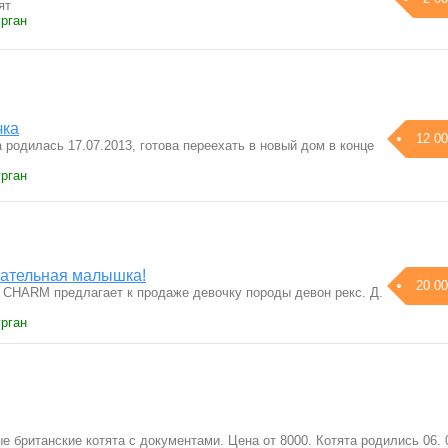
ят
урган
чка
12 00
 родилась 17.07.2013, готова переехать в новый дом в конце
урган
вательная малышка!
20 00
CHARM предлагает к продаже девочку породы девон рекс. Д.
урган
 британские котята с документами. Цена от 8000. Котята родились 06. 