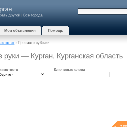
рган
рать другой
|
Все города
Мои объявления
Помощь
аю котят
› Просмотр рубрики
в руки — Курган, Курганская область
животного
Ключевые слова
2 00