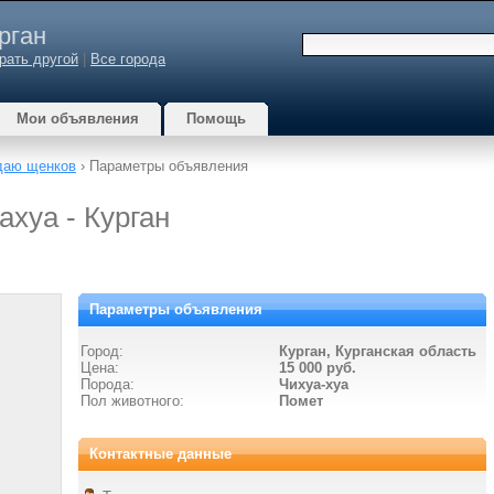
рган
рать другой
|
Все города
Мои объявления
Помощь
даю щенков
› Параметры объявления
хуа - Курган
Параметры объявления
Город:
Курган, Курганская область
Цена:
15 000 руб.
Порода:
Чихуа-хуа
Пол животного:
Помет
Контактные данные