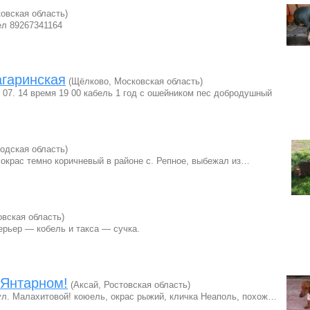
овская область)
ел 89267341164
агаринская
(Щёлково, Московская область)
 07. 14 время 19 00 кабель 1 год с ошейником пес добродушный
одская область)
 окрас темно коричневый в районе с. Репное, выбежал из…
овская область)
ерьер — кобель и такса — сучка.
 Янтарном!
(Аксай, Ростовская область)
 ул. Малахитовой! коюель, окрас рыжий, кличка Неаполь, похож…