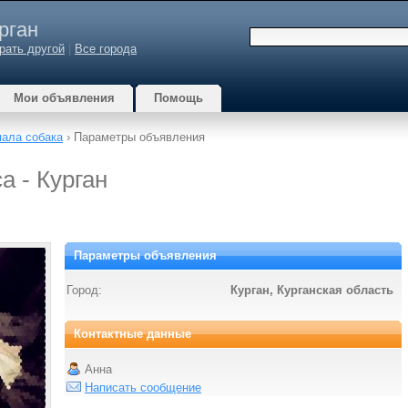
рган
рать другой
|
Все города
Мои объявления
Помощь
ала собака
› Параметры объявления
а - Курган
Параметры объявления
Город:
Курган, Курганская область
Контактные данные
Анна
Написать сообщение